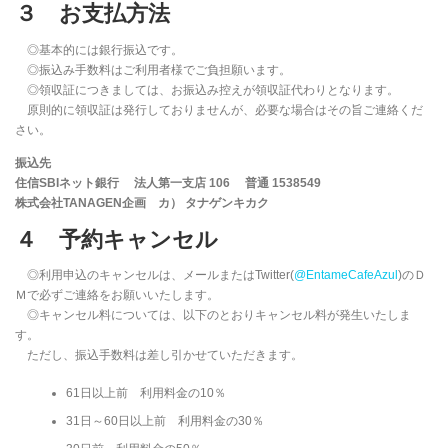
３ お支払方法
◎基本的には銀行振込です。
◎振込み手数料はご利用者様でご負担願います。
◎領収証につきましては、お振込み控えが領収証代わりとなります。
原則的に領収証は発行しておりませんが、必要な場合はその旨ご連絡くだ
さい。
振込先
住信SBIネット銀行 法人第一支店 106 普通 1538549
株式会社TANAGEN企画 カ） タナゲンキカク
４ 予約キャンセル
◎利用申込のキャンセルは、メールまたはTwitter(
@EntameCafeAzul
)のＤ
Ｍで必ずご連絡をお願いいたします。
◎キャンセル料については、以下のとおりキャンセル料が発生いたしま
す。
ただし、振込手数料は差し引かせていただきます。
61日以上前 利用料金の10％
31日～60日以上前 利用料金の30％