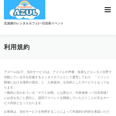
コ
ン
メニュー
テ
ン
ツ
北池袋のレンタルカフェ|一日店長イベント
へ
ス
キ
ッ
カフェメニュー
一日店長の予約申し込み
利用規約
プ
貸切レンタル料金と設備
アクセス
お問い合わせ
アズール(以下、当社サービス)は、アイドルや声優、役者などエンタメ分野で
活動している方を応援するエンタメカフェとして運営しており、「イベント
開催における場所の貸出」と「人材提供」を目的としたサービスとなってお
ります。
一般的に言われている「ゲスト出勤」とは異なり、代表者様（一日店長様）
にお店を丸ごと貸出し、貸切でイベントを開催していただくことが主なサー
ビス内容となっております。
お客様は、当社サービスを利用することによって本規約の内容を承諾いただ