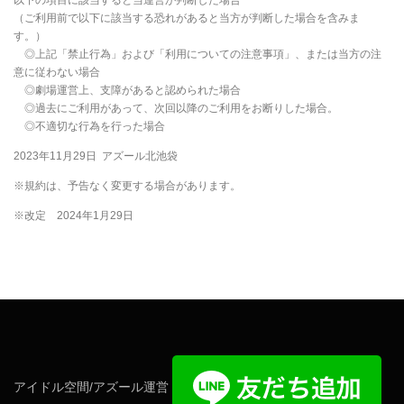
（ご利用前で以下に該当する恐れがあると当方が判断した場合を含みま
す。）
◎上記「禁止行為」および「利用についての注意事項」、または当方の注
意に従わない場合
◎劇場運営上、支障があると認められた場合
◎過去にご利用があって、次回以降のご利用をお断りした場合。
◎不適切な行為を行った場合
2023年11月29日 アズール北池袋
※規約は、予告なく変更する場合があります。
※改定 2024年1月29日
アイドル空間/アズール運営