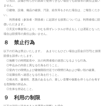
◎当日、設備が何らかの原因で使用できない場合でも賠償等の責任は負い
ません。
◎建物、設備、備品の破損、汚染、紛失等をされた場合は、ご報告くださ
い。
利用者様（参加者・関係者）に起因する損害については、利用者様に賠
償いただきます。
◎天災や事故等により、やむを得ずレンタルが停止もしくは遅延となった
場合は賠償等の責任は負いません。
８ 禁止行為
以下の行為は禁止いたします。 あまりにもひどい場合は罰金(3万円)と損害
賠償を請求いたします。
◎無断での時間延長や、次の利用者様の迷惑になるような行為。
◎申込みの内容と異なる行為を行うこと。
◎室内での喫煙および建物階段付近での喫煙行為および吸い殻の破棄。
◎近隣住民へ迷惑となる行為を行うこと。
◎発火性、爆発性、悪臭のあるもの、著しい音響や振動を伴うものを有す
る危険物の持込み。
◎生体を持込むこと。
９ 利用の制限
以下の項目に該当すると当運営が判断した場合