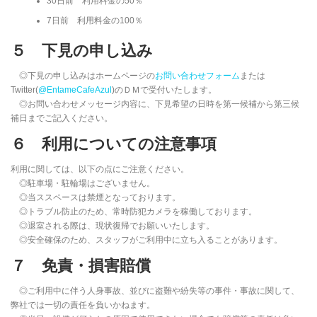
30日前 利用料金の50％
7日前 利用料金の100％
５ 下見の申し込み
◎下見の申し込みはホームページの
お問い合わせフォーム
または
Twitter(
@EntameCafeAzul
)のＤＭで受付いたします。
◎お問い合わせメッセージ内容に、下見希望の日時を第一候補から第三候
補日までご記入ください。
６ 利用についての注意事項
利用に関しては、以下の点にご注意ください。
◎駐車場・駐輪場はございません。
◎当ススペースは禁煙となっております。
◎トラブル防止のため、常時防犯カメラを稼働しております。
◎退室される際は、現状復帰でお願いいたします。
◎安全確保のため、スタッフがご利用中に立ち入ることがあります。
７ 免責・損害賠償
◎ご利用中に伴う人身事故、並びに盗難や紛失等の事件・事故に関して、
弊社では一切の責任を負いかねます。